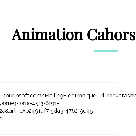
Animation Cahors 
6.tourinsoft.com/MailingElectroniqueUrlTracker.ash
4aa1e9-2a1a-45f3-8f91-
a&url_id=b2491af7-5da3-4762-9e45-
d