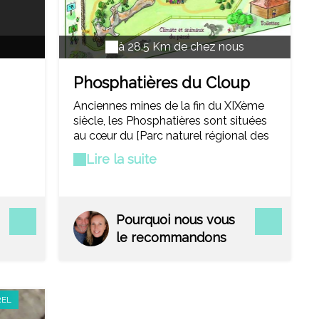
à 28.5 Km de chez nous
Phosphatières du Cloup
d'Aural
Anciennes mines de la fin du XIXème
siècle, les Phosphatières sont situées
au cœur du [Parc naturel régional des
Causses] du Quercy. Des visites
Lire la suite
guidées permettent de découvrir ces
grottes à ciel ouvert remplies de
fossiles abritant une étonnante faune.
Des espaces thématiques présentent
Pourquoi nous vous
l'histoire de l'exploitation et
le recommandons
permettent d'initier les plus jeunes à la
paléontologie.
REL