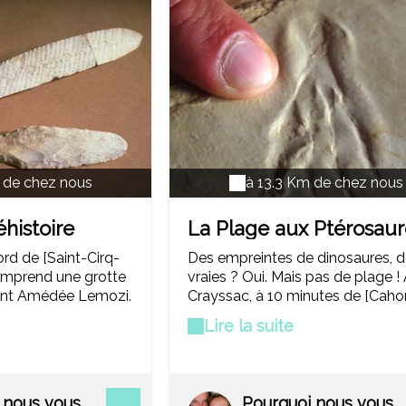
 de chez nous
à 13.3 Km de chez nous
histoire
La Plage aux Ptérosaur
ozi
ord de [Saint-Cirq-
Des empreintes de dinosaures, 
comprend une grotte
vraies ? Oui. Mais pas de plage !
ant Amédée Lemozi.
Crayssac, à 10 minutes de [Cahor
expositions
voici en fait un site paléontologi
Lire la suite
rcy] au temps de la
qui a permis de comprendre le 
e au public, la
de locomotion des ptérosaures, 
le est ornée de
que vous découvrirez comme u
vaux et mammouths
enquête policière.
 nous vous
Pourquoi nous vous