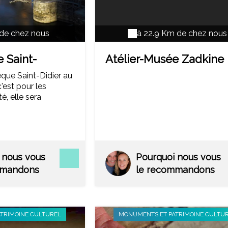
 de chez nous
à 22.9 Km de chez nous
 Saint-
Atélier-Musée Zadkine
vêque Saint-Didier au
c'est pour les
é, elle sera
truite au XIIème
témoigne son
man. Mais c'est sans
cations et ajouts
nnent du gothique à
 nous vous
Pourquoi nous vous
ant dans le cloître.
mmandons
le recommandons
TRIMOINE CULTUREL
MONUMENTS ET PATRIMOINE CULTU