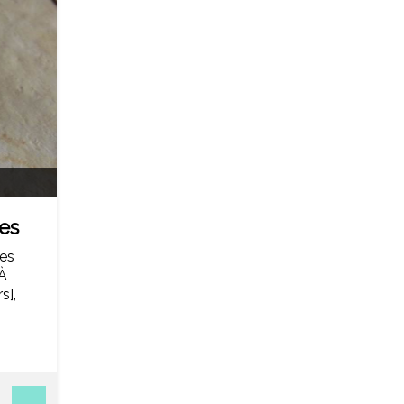
es
des
 À
s],
que
mode
et
ne