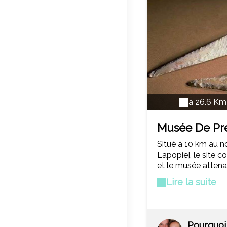
à 26.6 Km
Musée De Pré
Amédée Lem
Situé à 10 km au n
Lapopie], le site 
et le musée atten
Plusieurs salles d'
Lire la suite
présentent le [Que
Préhistoire. Ouvert
grotte du Pech Mer
peintures de che
Pourquoi