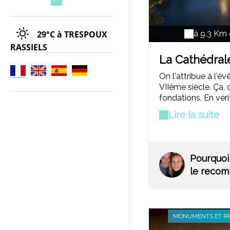
29°C
à TRESPOUX
à 9.3 Km
RASSIELS
La Cathédrale
Étienne
On l'attribue à l'é
VIIème siècle. Ça, 
fondations. En vérit
véritablement cons
Lire la suite
siècle, comme en 
superbe portail ro
compter les modifi
ultérieures qui do
Pourquoi
son abside, flamboy
le reco
MONUMENTS ET PA