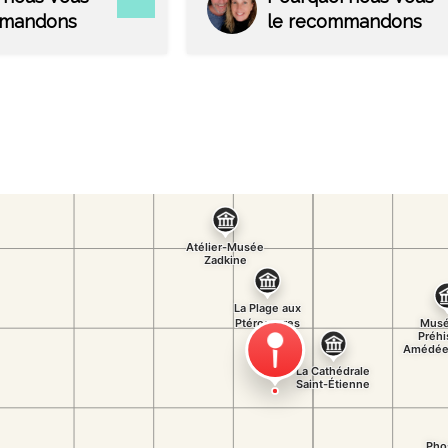
tions géologiques.
mmandons
le recommandons