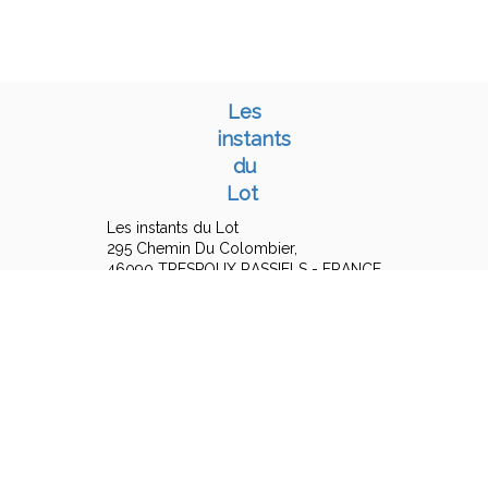
Les
instants
du
Lot
Les instants du Lot
295 Chemin Du Colombier,
46090 TRESPOUX RASSIELS - FRANCE
+33 6 15 16 19 25
Contact by mail
Legal notice
|
Terms of sales
© 2026 Les instants du Lot
|
Powered by