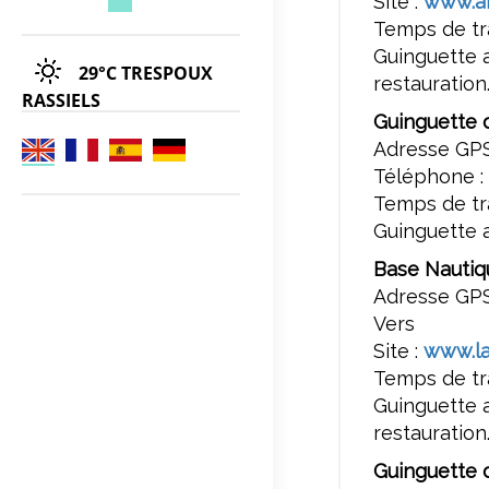
Site :
www.an
Temps de tra
Guinguette a
29°C
TRESPOUX
restauration
RASSIELS
Guinguette 
Adresse GPS
Téléphone :
Temps de tra
Guinguette 
Base Nautiq
Adresse GPS
Vers
Site :
www.la
Temps de tra
Guinguette a
restauration
Guinguette 