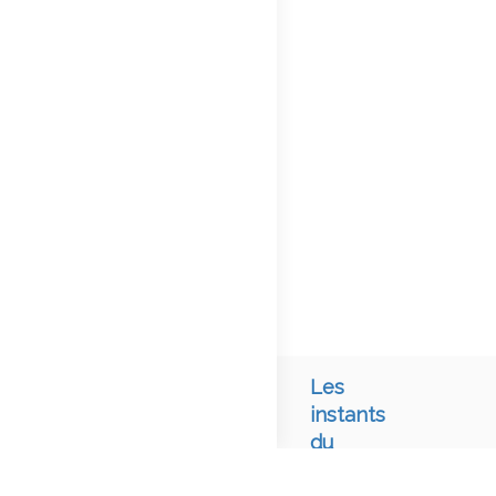
Les
instants
du
Lot