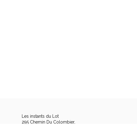
Les instants du Lot
295 Chemin Du Colombier,
46090 TRESPOUX RASSIELS - FRANCE