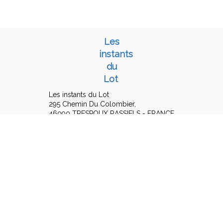
Les
instants
du
Lot
Les instants du Lot
295 Chemin Du Colombier,
46090 TRESPOUX RASSIELS - FRANCE
+33 6 15 16 19 25
Contact by mail
Legal notice
|
Terms of sales
© 2026 Les instants du Lot
|
Powered by