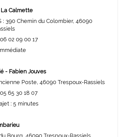
 La Calmette
 : 390 Chemin du Colombier, 46090
ssiels
 06 02 09 00 17
 immédiate
ié - Fabien Jouves
ancienne Poste, 46090 Trespoux-Rassiels
05 65 30 18 07
jet : 5 minutes
mbarieu
du Bourg, 46090 Trespoux-Rassiels